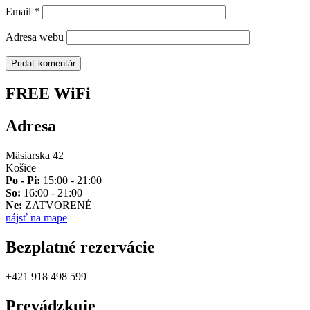
Email
*
Adresa webu
FREE WiFi
Adresa
Mäsiarska 42
Košice
Po - Pi:
15:00 - 21:00
So:
16:00 - 21:00
Ne:
ZATVORENÉ
nájsť na mape
Bezplatné rezervácie
+421 918 498 599
Prevádzkuje