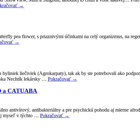
kračovať
→
utterfly pea flower, s priaznivými účinkami na celý organizmus, na re
ačovať
→
 byliniek liečiviek (Agrokarpaty), tak ak by ste potrebovali ako podpor
rska Nechtík lekársky …
Pokračovať
→
CHO a CATUABA
me silno antivírový, antibakteriálny a pre psychickú pohodu aj mier
 aj myseľ v týchto …
Pokračovať
→