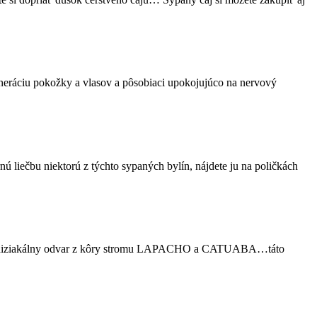
generáciu pokožky a vlasov a pôsobiaci upokojujúco na nervový
nú liečbu niektorú z týchto sypaných bylín, nájdete ju na poličkách
ne afrodiziakálny odvar z kôry stromu LAPACHO a CATUABA…táto