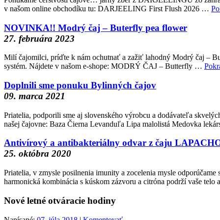
v našom online obchodíku tu: DARJEELING First Flush 2026 …
Po
NOVINKA!! Modrý čaj – Buterfly pea flower
27. februára 2023
Milí čajomilci, príďte k nám ochutnať a zažiť lahodný Modrý čaj – B
systém. Nájdete v našom e-shope: MODRÝ ČAJ – Butterfly …
Pokr
Doplnili sme ponuku Bylinných čajov
09. marca 2021
Priatelia, podporili sme aj slovenského výrobcu a dodávateľa skvelých
našej čajovne: Baza Čierna Levanduľa Lipa malolistá Medovka leká
Antivírový a antibakteriálny odvar z čaju LAPA
25. októbra 2020
Priatelia, v zmysle posilnenia imunity a zocelenia mysle odporúča
harmonická kombinácia s kúskom zázvoru a citróna podrží vaše telo
Nové letné otváracie hodiny
Napísané:
07. júla 2018
|
Komentovať