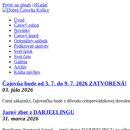
Prejsť na obsah
|
Hľadať
Úvod
Čajový eshop
Novinky
Čajový lupeň
Orientálny salónik
Podkrovné aktivity
Svet fajok
Svet čaju
Galéria
Archív
Kniha návštev
Čajovňa bude od 3. 7. do 9. 7. 2026 ZATVORENÁ!
03. júla 2026
Ctení zákazníci, čajovnička bude z dôvodu celoprevádzkovej dovol
Jarný zber z DARJEELINGU
31. marca 2026
Ponúkame čerstvosti čajové… jarný zber z DARJEELINGU zo záhrad S