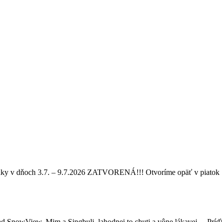
enky v dňoch 3.7. – 9.7.2026 ZATVORENÁ!!! Otvoríme opäť v piatok 1
nowView, Mim a Singbuli, lahodnej to chuti a vône lákavej… Príďte 