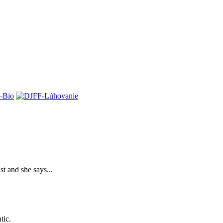
t and she says...
tic.