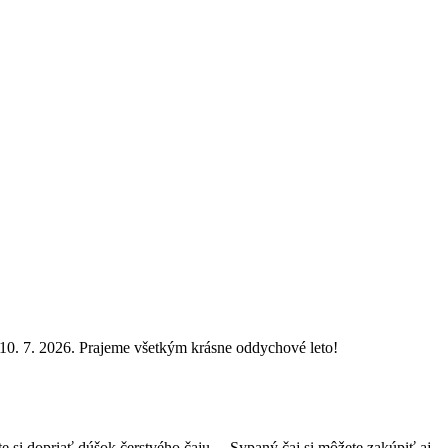
0. 7. 2026. Prajeme všetkým krásne oddychové leto!
si dopriať dúšok čerstvého čaju… Sypaný čaj si môžete zakúpiť aj