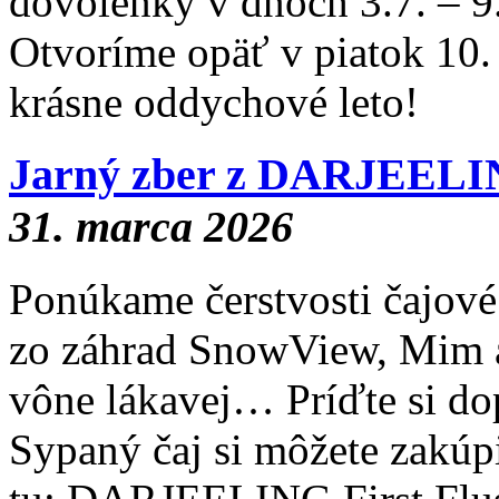
dovolenky v dňoch 3.7. –
Otvoríme opäť v piatok 10.
krásne oddychové leto!
Jarný zber z DARJEEL
31. marca 2026
Ponúkame čerstvosti čajo
zo záhrad SnowView, Mim a 
vône lákavej… Príďte si do
Sypaný čaj si môžete zakúp