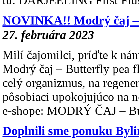
tu: DARJEELING First Fl
NOVINKA!! Modrý čaj – B
27. februára 2023
Milí čajomilci, príďte k ná
Modrý čaj – Butterfly pea f
celý organizmus, na regene
pôsobiaci upokojujúco na 
e-shope: MODRÝ ČAJ – Bu
Doplnili sme ponuku Byli