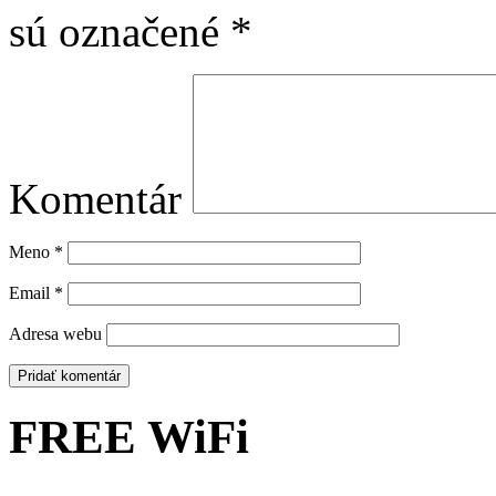
sú označené
*
Komentár
Meno
*
Email
*
Adresa webu
FREE WiFi