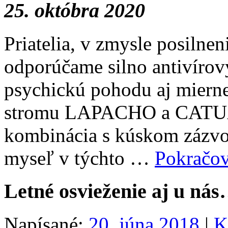
25. októbra 2020
Priatelia, v zmysle posilne
odporúčame silno antivírový
psychickú pohodu aj mierne
stromu LAPACHO a CATU
kombinácia s kúskom zázvoru
myseľ v týchto …
Pokračo
Letné osvieženie aj u nás
Napísané:
20. júna 2018
|
K