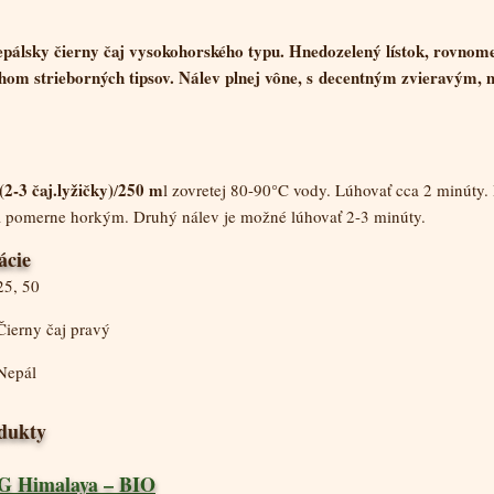
pálsky čierny čaj vysokohorského typu. Hnedozelený lístok, rovnome
om strieborných tipsov. Nálev plnej vône, s decentným zvieravým, 
(2-3 čaj.lyžičky)
250 m
/
l zovretej 80-90°C vody. Lúhovať cca 2 minúty.
va pomerne horkým. Druhý nálev je možné lúhovať 2-3 minúty.
ácie
25, 50
Čierny čaj pravý
Nepál
odukty
 Himalaya – BIO