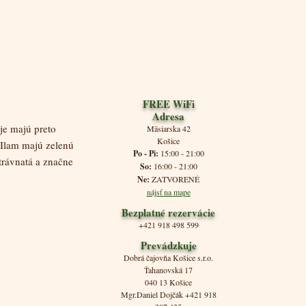
FREE WiFi
Adresa
je majú preto
Mäsiarska 42
Košice
 Ilam majú zelenú
Po - Pi:
15:00 - 21:00
trávnatá a značne
So:
16:00 - 21:00
Ne:
ZATVORENÉ
nájsť na mape
Bezplatné rezervácie
+421 918 498 599
Prevádzkuje
Dobrá čajovňa Košice s.r.o.
Ťahanovská 17
040 13 Košice
Mgr.Daniel Dojčák +421 918