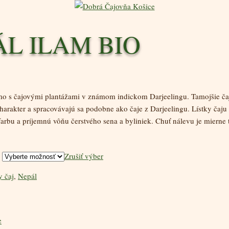
ÁL ILAM BIO
mo s čajovými plantážami v známom indickom Darjeelingu. Tamojšie ča
arakter a spracovávajú sa podobne ako čaje z Darjeelingu. Lístky čaju
arbu a príjemnú vôňu čerstvého sena a byliniek. Chuť nálevu je mierne 
Zrušiť výber
y čaj
,
Nepál
e