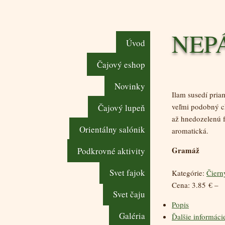
NEP
Úvod
Čajový eshop
Novinky
Ilam susedí pria
veľmi podobný ch
Čajový lupeň
až hnedozelenú f
Orientálny salónik
aromatická.
Gramáž
Podkrovné aktivity
Svet fajok
Kategórie:
Čiern
3.85
€
–
Svet čaju
Popis
Galéria
Ďalšie informáci