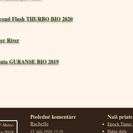
Second Flush THURBO BIO 2020
r River
uta GURANSE BIO 2019
Posledné komentáre
Naši priate
Rachelle
Epoch Times 
Falun dafa
25. júla 2026, 13:16