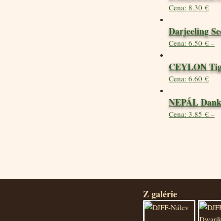
8.30
€
Darjeeling 
6.50
€
–
CEYLON Tige
6.60
€
NEPÁL Dank
3.85
€
–
Z galérie