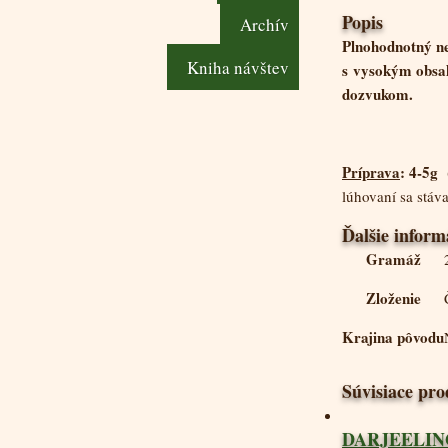
Popis
Archív
Plnohodnotný ne
Kniha návštev
s vysokým obsah
dozvukom.
Príprava
: 4-5g
lúhovaní sa stá
Ďalšie inform
Gramáž
Zloženie
Krajina pôvodu
Súvisiace pr
DARJEELING