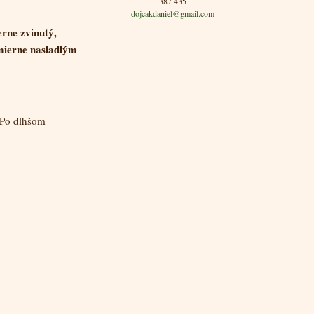
387 435
dojcakdaniel@gmail.com
rne zvinutý,
mierne nasladlým
 Po dlhšom